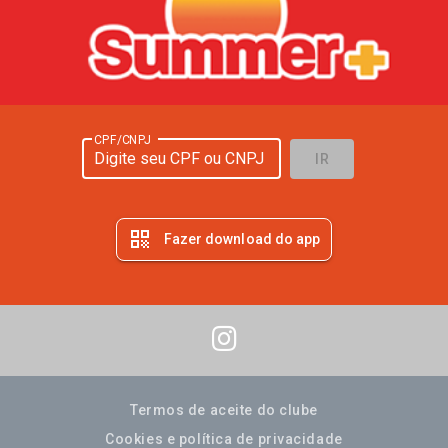
CPF/CNPJ
IR
qr_code
Fazer download do app
Termos de aceite do clube
Cookies e política de privacidade